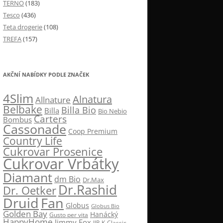
TERNO
(183)
Tesco
(436)
Teta drogerie
(108)
TREFA
(157)
AKČNÍ NABÍDKY PODLE ZNAČEK
4Slim
Alnatura
Allnature
Belbake
Billa Bio
Billa
Bio Nebio
Carters
Bombus
Cassonade
Coop Premium
Country Life
Cukrovar Prosenice
Cukrovar Vrbátky
Diamant
dm Bio
Dr.Max
Dr.Rashid
Dr. Oetker
Druid
Fan
Globus
Globus Bio
Golden Bay
Hanácký
Gusto per vita
HappyHome
Jimmy Fox
JIP
K-Classic