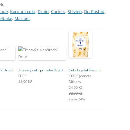
ek:
nade
,
Korunní cukr
,
Druid
,
Carters
,
Stévien
,
Dr. Rashid
,
elbake
,
Maribel
.
ní Druid
Třtinový cukr přírodní Druid
Cukr krystal Korunní
FLOP
COOP Jednota
44,90 Kč
Mikulov
24,90 Kč
32,90 Kč
sleva 24%