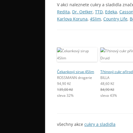
V akci naleznete cukry a sladidla znač
Redita
,
Dr. Oetker
,
TTD
,
Edeka
,
Casso
Karlova Koruna
,
4Slim
,
Country Life
,
B
Čekankový sirup 4Slim
Třtinový cukr přírod
ROSSMANN drogerie
BILLA
94,90 Kč
48,60 Kč
139,00 Kč
84,90 Kč
sleva 32%
sleva 43%
všechny akce
cukry a sladidla