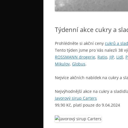
Týdenní akce cukry a sla
Prohlédněte si akční ceny
cukrů a slad
Tento týden jsme pro Vás nalezli 38 v
ROSSMANN drogerie
,
Ratio
,
JIP
,
Lidl
,
P
Mikulov
,
Globus
.
Nejvíce akčních nabídek na cukry a sl
Nejvýhodnější akce na cukry a sladidl
Javorový sirup Carters
99,90 Kč, platí pouze do 9.04.2024