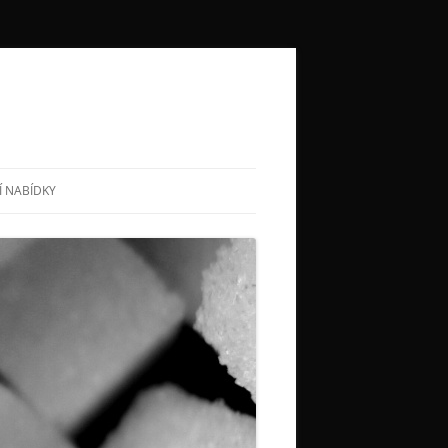
Í NABÍDKY