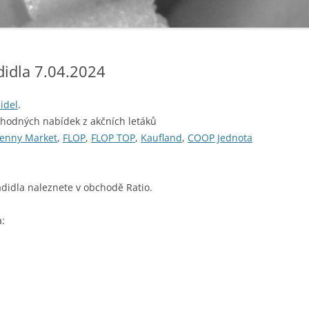
didla 7.04.2024
idel
.
ýhodných nabídek z akčních letáků
enny Market
,
FLOP
,
FLOP TOP
,
Kaufland
,
COOP Jednota
adidla naleznete v obchodě Ratio.
a: