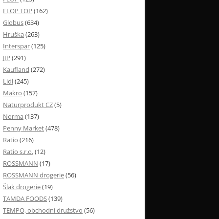
FLOP TOP
(162)
Globus
(634)
Hruška
(263)
Interspar
(125)
JIP
(291)
Kaufland
(272)
Lidl
(245)
Makro
(157)
Naturprodukt CZ
(5)
Norma
(137)
Penny Market
(478)
Ratio
(216)
Ratio s.r.o.
(12)
ROSSMANN
(17)
ROSSMANN drogerie
(56)
Šlak drogerie
(19)
TAMDA FOODS
(139)
TEMPO, obchodní družstvo
(56)