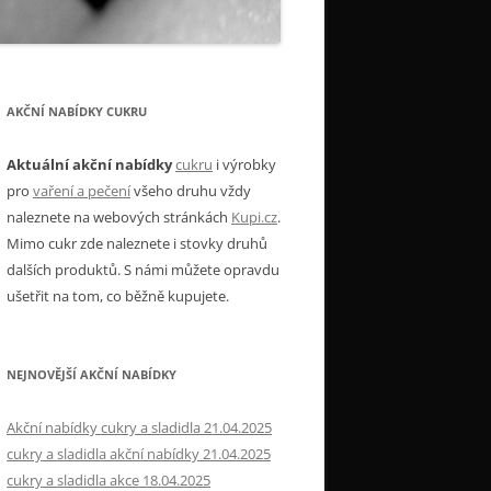
AKČNÍ NABÍDKY CUKRU
Aktuální akční nabídky
cukru
i výrobky
pro
vaření a pečení
všeho druhu vždy
naleznete na webových stránkách
Kupi.cz
.
Mimo cukr zde naleznete i stovky druhů
dalších produktů. S námi můžete opravdu
ušetřit na tom, co běžně kupujete.
NEJNOVĚJŠÍ AKČNÍ NABÍDKY
Akční nabídky cukry a sladidla 21.04.2025
cukry a sladidla akční nabídky 21.04.2025
cukry a sladidla akce 18.04.2025