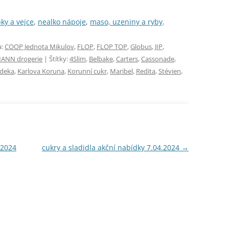
ky a vejce
,
nealko nápoje
,
maso, uzeniny a ryby
.
a:
COOP Jednota Mikulov
,
FLOP
,
FLOP TOP
,
Globus
,
JIP
,
ANN drogerie
| Štítky:
4Slim
,
Belbake
,
Carters
,
Cassonade
,
deka
,
Karlova Koruna
,
Korunní cukr
,
Maribel
,
Redita
,
Stévien
,
.2024
cukry a sladidla akční nabídky 7.04.2024
→