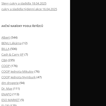
Slevy cukry a sladidla 18.04.2025
cukry a sladidla týdenní akce 16.04.2025
AKČNÍ NABÍDKY PODLE ŘETĚZCŮ
Albert
(544)
BENU Lékárna
(12)
BILLA
(506)
Cash & Carry JIP
(7)
CBA
(235)
COOP
(176)
COOP Jednota Mikulov
(76)
COOP Jednota Nymburk
(47)
dm drogerie
(94)
Dr. Max
(111)
ENAPO
(113)
ESO MARKET
(5)
FLOP
(125)