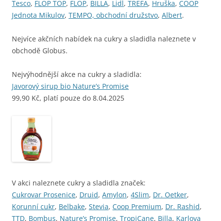
Tesco
,
FLOP TOP
,
FLOP
,
BILLA
,
Lidl
,
TREFA
,
Hruška
,
COOP
Jednota Mikulov
,
TEMPO, obchodní družstvo
,
Albert
.
Nejvíce akčních nabídek na cukry a sladidla naleznete v
obchodě Globus.
Nejvýhodnější akce na cukry a sladidla:
Javorový sirup bio Nature’s Promise
99,90 Kč, platí pouze do 8.04.2025
V akci naleznete cukry a sladidla značek:
Cukrovar Prosenice
,
Druid
,
Amylon
,
4Slim
,
Dr. Oetker
,
Korunní cukr
,
Belbake
,
Stevia
,
Coop Premium
,
Dr. Rashid
,
TTD
,
Bombus
,
Nature’s Promise
,
TropiCane
,
Billa
,
Karlova