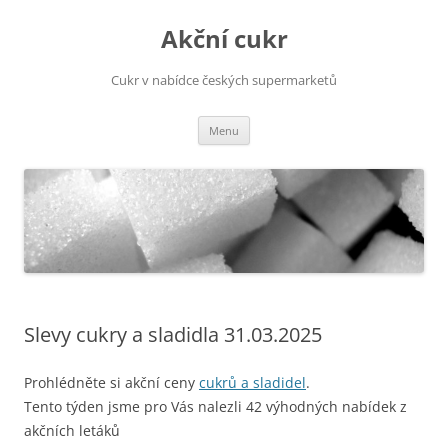
Přejít
k
Akční cukr
obsahu
webu
Cukr v nabídce českých supermarketů
Menu
Slevy cukry a sladidla 31.03.2025
Prohlédněte si akční ceny
cukrů a sladidel
.
Tento týden jsme pro Vás nalezli 42 výhodných nabídek z
akčních letáků