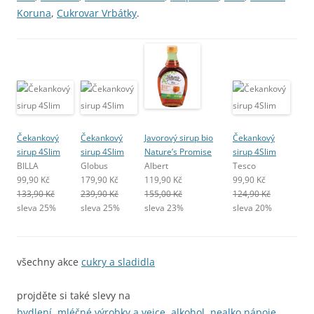
Koruna
,
Cukrovar Vrbátky
.
Čekankový
Čekankový
Javorový sirup bio
Čekankový
sirup 4Slim
sirup 4Slim
Nature’s Promise
sirup 4Slim
BILLA
Globus
Albert
Tesco
99,90 Kč
179,90 Kč
119,90 Kč
99,90 Kč
133,90 Kč
239,90 Kč
155,00 Kč
124,90 Kč
sleva 25%
sleva 25%
sleva 23%
sleva 20%
všechny akce
cukry a sladidla
projděte si také slevy na
bydlení
,
mléčné výrobky a vejce
,
alkohol
,
nealko nápoje
.