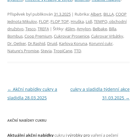
Příspěvek byl publikován
31.3.2025
| Rubrika:
Albert
,
BILLA
,
COOP
Jednota Mikulov
,
FLOP
,
FLOP TOP
,
Hruška
,
Lidl
,
TEMPO, obchodní
družstvo
,
Tesco
,
TREFA
| Štítky:
4Slim
,
Amylon
,
Belbake
,
Billa
,
Bombus
,
Coop Premium
,
Cukrovar Prosenice
,
Cukrovar Vrbátky
,
Dr. Oetker
,
Dr.Rashid
,
Druid
,
Karlova Koruna
,
Korunní cukr
,
Nature's Promise
,
Stevia
,
TropiCane
,
TTD
.
Navigace
←
Akční nabídky cukry a
cukry a sladidla týdenní akce
pro
sladidla 28.03.2025
31.03.2025
→
příspěvky
AKČNÍ NABÍDKY CUKRU
Aktuální akční nabídky
cukru
i výrobky pro
vaření a pečení