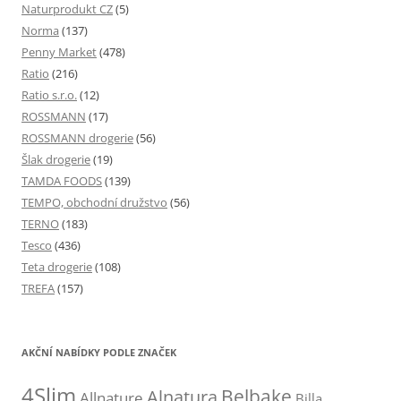
Naturprodukt CZ
(5)
Norma
(137)
Penny Market
(478)
Ratio
(216)
Ratio s.r.o.
(12)
ROSSMANN
(17)
ROSSMANN drogerie
(56)
Šlak drogerie
(19)
TAMDA FOODS
(139)
TEMPO, obchodní družstvo
(56)
TERNO
(183)
Tesco
(436)
Teta drogerie
(108)
TREFA
(157)
AKČNÍ NABÍDKY PODLE ZNAČEK
4Slim
Belbake
Alnatura
Allnature
Billa