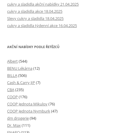
cukry a sladidla akční nabídky 21.04.2025
cukry a sladidla akce 18.04.2025
Slevy cukry a sladidla 18.04.2025
cukry a sladidla týdenní akce 16.04.2025
AKČNÍ NABÍDKY PODLE ŘETĚZCŮ
Albert
(544)
BENU Lékárna
(12)
BILLA
(506)
Cash & Carry JIP
(7)
CBA
(235)
COOP
(176)
COOP Jednota Mikulov
(76)
COOP Jednota Nymburk
(47)
dm drogerie
(94)
Dr. Max
(111)
ENAPO
(113)