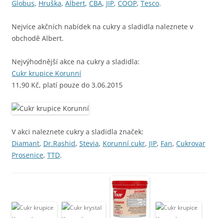
Globus
,
Hruška
,
Albert
,
CBA
,
JIP
,
COOP
,
Tesco
.
Nejvíce akčních nabídek na cukry a sladidla naleznete v
obchodě Albert.
Nejvýhodnější akce na cukry a sladidla:
Cukr krupice Korunní
11,90 Kč, platí pouze do 3.06.2015
V akci naleznete cukry a sladidla značek:
Diamant
,
Dr.Rashid
,
Stevia
,
Korunní cukr
,
JIP
,
Fan
,
Cukrovar
Prosenice
,
TTD
.