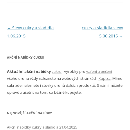
Navigace
←
Slevy cukry a sladidla
cukry a sladidla slevy
pro
1.06.2015
5.06.2015
→
příspěvky
AKČNÍ NABÍDKY CUKRU
Aktuální akční nabídky
cukru
i výrobky pro
vaření a pečení
všeho druhu vždy naleznete na webových stránkách
Kupi.cz
. Mimo
cukr zde naleznete i stovky druhů dalších produktů. S námi můžete
opravdu ušetřit na tom, co běžně kupujete.
NEJNOVĚJŠÍ AKČNÍ NABÍDKY
Akční nabídky cukry a sladidla 21.04.2025