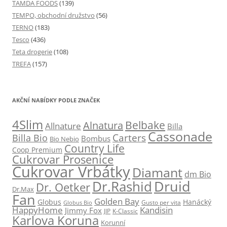
TAMDA FOODS
(139)
TEMPO, obchodní družstvo
(56)
TERNO
(183)
Tesco
(436)
Teta drogerie
(108)
TREFA
(157)
AKČNÍ NABÍDKY PODLE ZNAČEK
4Slim
Belbake
Alnatura
Allnature
Billa
Cassonade
Carters
Billa Bio
Bombus
Bio Nebio
Country Life
Coop Premium
Cukrovar Prosenice
Cukrovar Vrbátky
Diamant
dm Bio
Druid
Dr.Rashid
Dr. Oetker
Dr.Max
Fan
Golden Bay
Globus
Hanácký
Gusto per vita
Globus Bio
HappyHome
Kandisin
Jimmy Fox
JIP
K-Classic
Karlova Koruna
Korunní