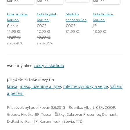
Cukr krupice
Cukr krystal
Sladidlo
Cukr krupice
Korunní
Korunní
sacharin Fan
Korunní
Globus
COOP
COOP
JIP
11,90 Kč
12,90 Kč
31,90 Kč
13,69 Kč
19,90 Kč
19,90 Kč
sleva 40%
sleva 35%
všechny akce
cukry a sladidla
projděte si také slevy na
krása
,
maso, uzeniny a ryby
,
mléčné výrobky a vejce
,
vaření
a pečení
.
Příspěvek byl publikován
3.6.2015
| Rubrika:
Albert
,
CBA
,
COOP
,
Globus
,
Hruška
,
JIP
,
Tesco
| Štítky:
Cukrovar Prosenice
,
Diamant
,
Dr.Rashid
,
Fan
,
JIP
,
Korunní cukr
,
Stevia
,
TTD
.