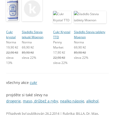
Cukr
Sladidlo Stevia
Cukr Krystal
Sladidlo Stevia tablety
krystal
tekuté Moenon
TTD
Moenon
Norma
Norma
Penny
Norma
19,90 Kč
69,90 Kč
Market
69,90 Kč
22,90 Kč
89,90 Kč
17,90 Kč
89,90 Kč
sleva
sleva 22%
22,90 Kč
sleva 22%
13%
sleva 22%
všechny akce
cukr
projděte si také slevy na
drogerie
,
maso, drůbež a ryby
,
nealko nápoje
,
alkohol
.
Příspěvek byl publikován
26.2.2014
| Rubrika:
BILLA
,
Dr. Max
,