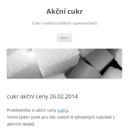
Přejít
k
Akční cukr
obsahu
webu
Cukr v nabídce českých supermarketů
Menu
cukr akční ceny 26.02.2014
Prohlédněte si akční ceny
cukru
.
Tento týden jsme pro Vás nalezli 8 výhodných nabídek z
akčních letáků