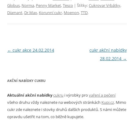
Globus
,
Norma
,
Penny Market
,
Tesco
| Štítky:
Cukrovar Vrbátky
,
Diamant
,
Dr.Max
,
Korunní cukr
,
Moenon
,
TTD
.
Navigace
←
cukr akce 24.02.2014
cukr akční nabídky
pro
28.02.2014
→
příspěvky
AKČNÍ NABÍDKY CUKRU
Aktuální akční nabídky
cukru
i výrobky pro
vaření a pečení
všeho druhu vždy naleznete na webových stránkách
Kupi.cz
. Mimo
cukr zde naleznete i stovky druhů dalších produktů. S námi můžete
opravdu ušetřit na tom, co běžně kupujete.