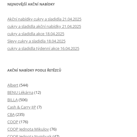
NEJNOVĚJŠÍ AKČNÍ NABÍDKY
Akční nabídky cukry a sladidla 21.04.2025
cukry a sladidla akční nabídky 21.04.2025
cukry a sladidla akce 18.04.2025
Slevy cukry a sladidla 18.04.2025
cukry a sladidla týdenní akce 16.04.2025
AKČNÍ NABÍDKY PODLE ŘETĚZCŮ
Albert
(544)
BENU Lékárna
(12)
BILLA
(506)
Cash & Carry JIP
(7)
CBA
(235)
COOP
(176)
COOP Jednota Mikulov
(76)
COOP Jednota Nymburk
(47)