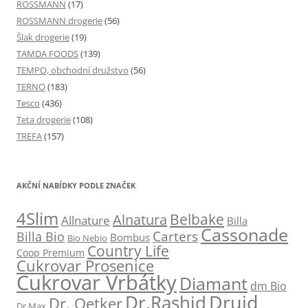
ROSSMANN
(17)
ROSSMANN drogerie
(56)
Šlak drogerie
(19)
TAMDA FOODS
(139)
TEMPO, obchodní družstvo
(56)
TERNO
(183)
Tesco
(436)
Teta drogerie
(108)
TREFA
(157)
AKČNÍ NABÍDKY PODLE ZNAČEK
4Slim
Belbake
Alnatura
Allnature
Billa
Cassonade
Carters
Billa Bio
Bombus
Bio Nebio
Country Life
Coop Premium
Cukrovar Prosenice
Cukrovar Vrbátky
Diamant
dm Bio
Druid
Dr.Rashid
Dr. Oetker
Dr.Max