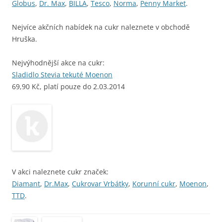
Globus
,
Dr. Max
,
BILLA
,
Tesco
,
Norma
,
Penny Market
.
Nejvíce akčních nabídek na cukr naleznete v obchodě
Hruška.
Nejvýhodnější akce na cukr:
Sladidlo Stevia tekuté Moenon
69,90 Kč, platí pouze do 2.03.2014
V akci naleznete cukr značek:
Diamant
,
Dr.Max
,
Cukrovar Vrbátky
,
Korunní cukr
,
Moenon
,
TTD
.