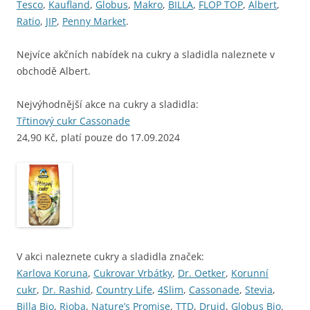
Tesco
,
Kaufland
,
Globus
,
Makro
,
BILLA
,
FLOP TOP
,
Albert
,
Ratio
,
JIP
,
Penny Market
.
Nejvíce akčních nabídek na cukry a sladidla naleznete v
obchodě Albert.
Nejvýhodnější akce na cukry a sladidla:
Třtinový cukr Cassonade
24,90 Kč, platí pouze do 17.09.2024
V akci naleznete cukry a sladidla značek:
Karlova Koruna
,
Cukrovar Vrbátky
,
Dr. Oetker
,
Korunní
cukr
,
Dr. Rashid
,
Country Life
,
4Slim
,
Cassonade
,
Stevia
,
Billa Bio
,
Rioba
,
Nature’s Promise
,
TTD
,
Druid
,
Globus Bio
.