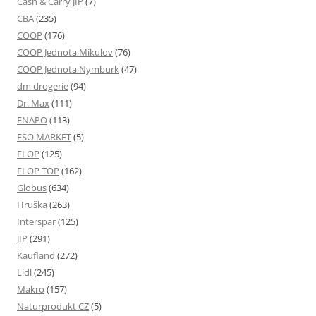
Cash & Carry JIP
(7)
CBA
(235)
COOP
(176)
COOP Jednota Mikulov
(76)
COOP Jednota Nymburk
(47)
dm drogerie
(94)
Dr. Max
(111)
ENAPO
(113)
ESO MARKET
(5)
FLOP
(125)
FLOP TOP
(162)
Globus
(634)
Hruška
(263)
Interspar
(125)
JIP
(291)
Kaufland
(272)
Lidl
(245)
Makro
(157)
Naturprodukt CZ
(5)