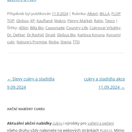
Příspěvek byl publikován
11.9.2024
| Rubrika:
Albert
,
BILLA
,
FLOP
TOP
,
Globus
,
JIP
,
Kaufland
,
Makro
,
Penny Market
,
Ratio
,
Tesco
|
Štítky:
4Slim
,
Billa Bio
,
Cassonade
,
Country Life
,
Cukrovar Vrbátky
,
Dr. Oetker
,
Dr.Rashid
,
Druid
,
Globus Bio
,
Karlova Koruna
,
Korunní
cukr
,
Nature's Promise
,
Rioba
,
Stevia
,
TTD
.
Navigace
←
Slevy cukry a sladidla
cukry a sladidla akce
pro
9.09.2024
11.09.2024
→
příspěvky
AKČNÍ NABÍDKY CUKRU
Aktuální akční nabídky
cukru
i výrobky pro
vaření a pečení
všeho druhu vždy naleznete na webových stránkách
Kupi.cz
. Mimo