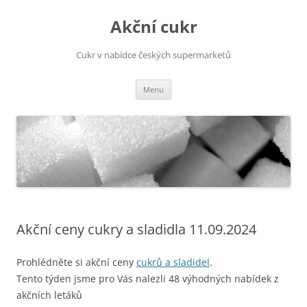
Přejít
k
Akční cukr
obsahu
webu
Cukr v nabídce českých supermarketů
Menu
Akční ceny cukry a sladidla 11.09.2024
Prohlédněte si akční ceny
cukrů a sladidel
.
Tento týden jsme pro Vás nalezli 48 výhodných nabídek z
akčních letáků