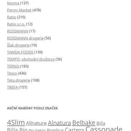
Norma
(137)
Penny Market
(478)
Ratio
(216)
Ratio s.r.o.
(12)
ROSSMANN
(17)
ROSSMANN drogerie
(56)
Šlak drogerie
(19)
TAMDA FOODS
(139)
TEMPO, obchodní družstvo
(56)
TERNO
(183)
Tesco
(436)
Teta drogerie
(108)
TREFA
(157)
AKČNÍ NABÍDKY PODLE ZNAČEK
4Slim
Belbake
Alnatura
Allnature
Billa
Cassonade
Carters
Billa Bio
Bombus
Bio Nebio