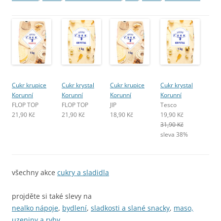
Cukr krupice
Cukr krystal
Cukr krupice
Cukr krystal
Korunní
Korunní
Korunní
Korunní
FLOP TOP
FLOP TOP
JIP
Tesco
21,90 Kč
21,90 Kč
18,90 Kč
19,90 Kč
31,90 Kč
sleva 38%
všechny akce
cukry a sladidla
projděte si také slevy na
nealko nápoje
,
bydlení
,
sladkosti a slané snacky
,
maso,
uzeniny a ryby
.