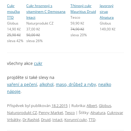
Cukr
Cukr hroznový s
Třtinový cukr
Javorový
moučka
vitamínem C Demosana
Mauritius Druid
sirup
TTD
Intact
Tesco
Alnatura
Globus
Naturprodukt CZ
59,90 Kč
Globus
14,90 Kč
37,00 Kč
74,90 Kč
149,00 Kč
25,90 Kč
50,00 Kč
sleva 20%
sleva 42%
sleva 26%
všechny akce
cukr
projděte si také slevy na
vaření a pečení
,
alkohol
,
maso, drůbež a ryby
,
nealko
nápoje
.
Příspěvek byl publikován
18.2.2015
| Rubrika:
Albert
,
Globus
,
Naturprodukt CZ
,
Penny Market
,
Tesco
| Štítky:
Alnatura
,
Cukrovar
Vrbátky
,
Dr.Rashid
,
Druid
,
Intact
,
Korunní cukr
,
TTD
.