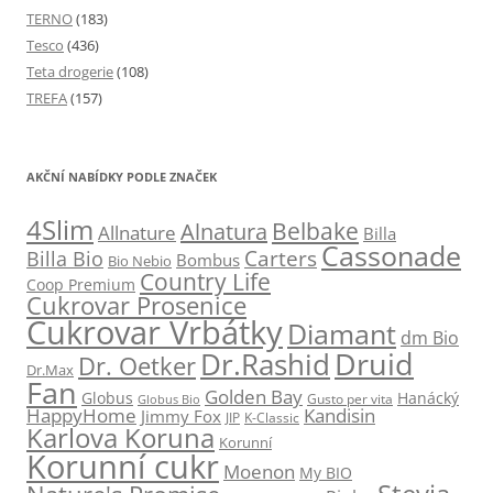
TERNO
(183)
Tesco
(436)
Teta drogerie
(108)
TREFA
(157)
AKČNÍ NABÍDKY PODLE ZNAČEK
4Slim
Belbake
Alnatura
Allnature
Billa
Cassonade
Carters
Billa Bio
Bombus
Bio Nebio
Country Life
Coop Premium
Cukrovar Prosenice
Cukrovar Vrbátky
Diamant
dm Bio
Druid
Dr.Rashid
Dr. Oetker
Dr.Max
Fan
Golden Bay
Globus
Hanácký
Gusto per vita
Globus Bio
HappyHome
Kandisin
Jimmy Fox
JIP
K-Classic
Karlova Koruna
Korunní
Korunní cukr
Moenon
My BIO