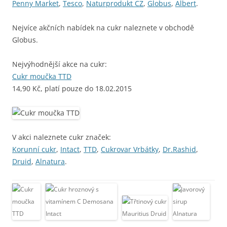
Penny Market
,
Tesco
,
Naturprodukt CZ
,
Globus
,
Albert
.
Nejvíce akčních nabídek na cukr naleznete v obchodě
Globus.
Nejvýhodnější akce na cukr:
Cukr moučka TTD
14,90 Kč, platí pouze do 18.02.2015
V akci naleznete cukr značek:
Korunní cukr
,
Intact
,
TTD
,
Cukrovar Vrbátky
,
Dr.Rashid
,
Druid
,
Alnatura
.