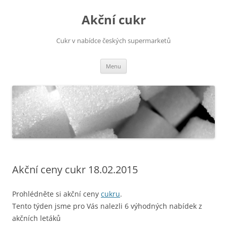
Přejít
k
Akční cukr
obsahu
webu
Cukr v nabídce českých supermarketů
Menu
Akční ceny cukr 18.02.2015
Prohlédněte si akční ceny
cukru
.
Tento týden jsme pro Vás nalezli 6 výhodných nabídek z
akčních letáků