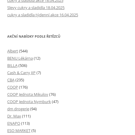
cukry a sladidla akce 18.04.2025
Slevy cukry a sladidla 18.04.2025
cukry a sladidla týdenní akce 16.04.2025
AKČNÍ NABÍDKY PODLE ŘETĚZCŮ
Albert
(544)
BENU Lékárna
(12)
BILLA
(506)
Cash & Carry JIP
(7)
CBA
(235)
COOP
(176)
COOP Jednota Mikulov
(76)
COOP Jednota Nymburk
(47)
dm drogerie
(94)
Dr. Max
(111)
ENAPO
(113)
ESO MARKET
(5)