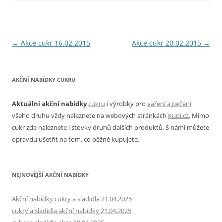
Navigace
←
Akce cukr 16.02.2015
Akce cukr 20.02.2015
→
pro
příspěvky
AKČNÍ NABÍDKY CUKRU
Aktuální akční nabídky
cukru
i výrobky pro
vaření a pečení
všeho druhu vždy naleznete na webových stránkách
Kupi.cz
. Mimo
cukr zde naleznete i stovky druhů dalších produktů. S námi můžete
opravdu ušetřit na tom, co běžně kupujete.
NEJNOVĚJŠÍ AKČNÍ NABÍDKY
Akční nabídky cukry a sladidla 21.04.2025
cukry a sladidla akční nabídky 21.04.2025